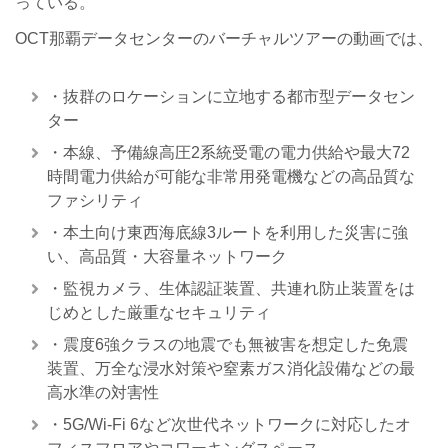
っている。
OCT那覇データセンターのバーチャルツアーの動画では、
・抜群のロケーションに立地する都市型データセン
ター
・本線、予備線高圧2系統受電の電力供給や最大72
時間電力供給が可能な非常用発電機などの高品質な
ファシリティ
・本土向け東西海底線3ルートを利用した災害に強
い、高品質・大容量ネットワーク
・監視カメラ、生体認証装置、共連れ防止装置をは
じめとした厳重なセキュリティ
・震度6強クラスの地震でも無被害を想定した免震
装置、万全な浸水対策や窒素ガス消化設備などの最
高水準の対害性
・5G/Wi-Fi 6など次世代ネットワークに対応したオ