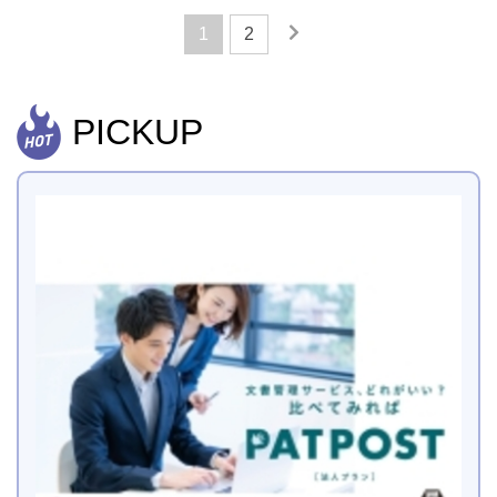
1
2
PICKUP