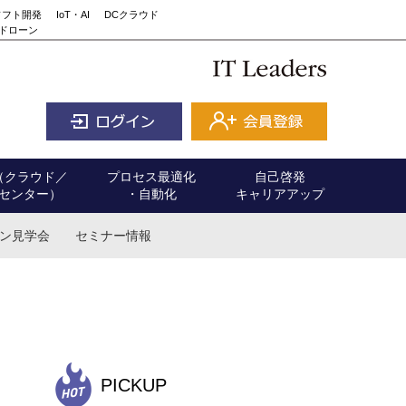
ソフト開発
IoT・AI
DCクラウド
ドローン
（クラウド／
プロセス最適化
自己啓発
センター）
・自動化
キャリアアップ
ン見学会
セミナー情報
、
PICKUP