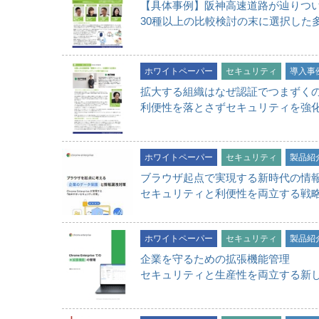
【具体事例】阪神高速道路が辿りつ
30種以上の比較検討の末に選択した
ホワイトペーパー
セキュリティ
導入事
拡大する組織はなぜ認証でつまずく
利便性を落とさずセキュリティを強
ホワイトペーパー
セキュリティ
製品紹
ブラウザ起点で実現する新時代の情
セキュリティと利便性を両立する戦
ホワイトペーパー
セキュリティ
製品紹
企業を守るための拡張機能管理
セキュリティと生産性を両立する新