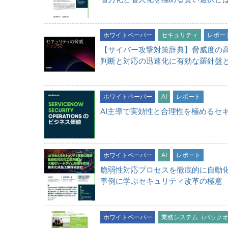
ホワイトペーパー
セキュリティ
レポー
【サイバー攻撃対策辞典】脅威度の高
判断と対応の迅速化に有効な羅針盤と
ホワイトペーパー
AI
レポート
AI主導で実効性と合理性を極めるセ
ホワイトペーパー
AI
レポート
脆弱性対応プロセスを徹底的に自動
事例に学ぶセキュリティ改革の極意
ホワイトペーパー
業務システム（バック