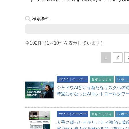
検索条件
全102件（1～10件を表示しています）
1
2
ホワイトペーパー
セキュリティ
レポー
シャドウAIという新たなリスクへの
時宜にかなったAIコントロールタワ
ホワイトペーパー
セキュリティ
レポー
人手に頼ったセキリュティ強化は破
省力化と省人化を極める賢い選択と