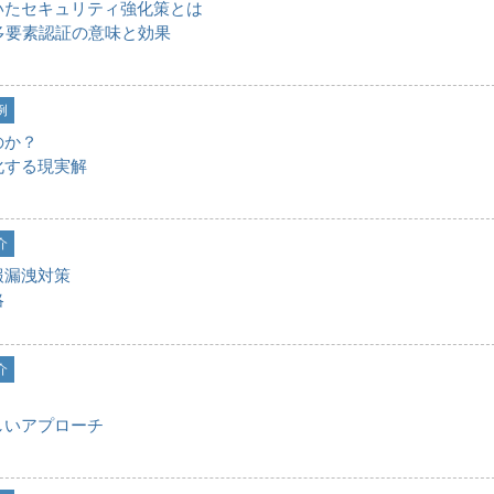
いたセキュリティ強化策とは
多要素認証の意味と効果
例
のか？
化する現実解
介
報漏洩対策
略
介
しいアプローチ