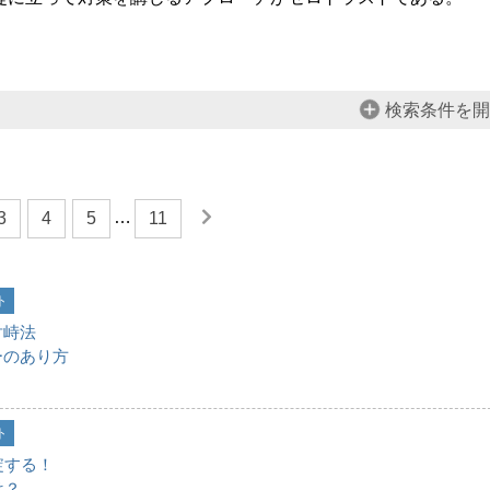
検索条件を開
…
3
4
5
11
ト
対峙法
ーのあり方
ト
綻する！
は？