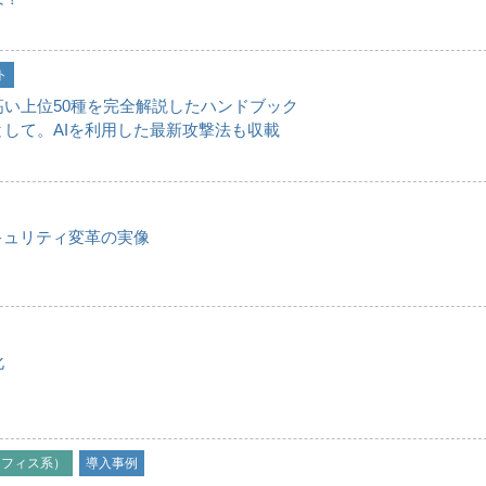
ト
い上位50種を完全解説したハンドブック
して。AIを利用した最新攻撃法も収載
キュリティ変革の実像
化
オフィス系）
導入事例