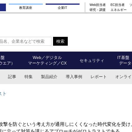
Web担当者
EC担当者
教育講座
企業IT
研究・調査
エネルギー
基盤
Web／デジタル
IT基盤
セキュリティ
ウエア）
マーケティング／CX
データ
記事
特集
製品紹介
導入事例
レポート
オンライ
スト
ー攻撃を防ぐという考え方が通用しにくくなった時代変化を受け
提に立って対策を講じるアプローチがゼロトラストである。