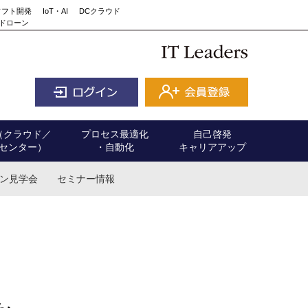
ソフト開発
IoT・AI
DCクラウド
ドローン
（クラウド／
プロセス最適化
自己啓発
センター）
・自動化
キャリアアップ
ン見学会
セミナー情報