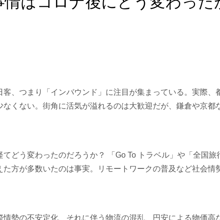
事情はコロナ後にどう変わった
客、つまり「インバウンド」に注目が集まっている。実際、
少なくない。街角に活気が溢れるのは大歓迎だが、鎌倉や京都
。
どう変わったのだろうか？ 「Go To トラベル」や「全国
えた方が多数いたのは事実。リモートワークの普及など社会情
情勢の不安定化、それに伴う物流の混乱、円安による物価高