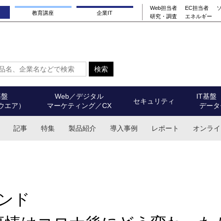
Web担当者
EC担当者
教育講座
企業IT
研究・調査
エネルギー
基盤
Web／デジタル
IT基盤
セキュリティ
ウエア）
マーケティング／CX
データ
記事
特集
製品紹介
導入事例
レポート
オンライ
ンド