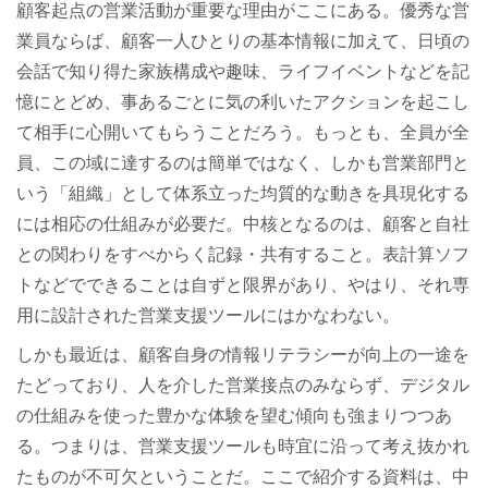
顧客起点の営業活動が重要な理由がここにある。優秀な営
業員ならば、顧客一人ひとりの基本情報に加えて、日頃の
会話で知り得た家族構成や趣味、ライフイベントなどを記
憶にとどめ、事あるごとに気の利いたアクションを起こし
て相手に心開いてもらうことだろう。もっとも、全員が全
員、この域に達するのは簡単ではなく、しかも営業部門と
いう「組織」として体系立った均質的な動きを具現化する
には相応の仕組みが必要だ。中核となるのは、顧客と自社
との関わりをすべからく記録・共有すること。表計算ソフ
トなどでできることは自ずと限界があり、やはり、それ専
用に設計された営業支援ツールにはかなわない。
しかも最近は、顧客自身の情報リテラシーが向上の一途を
たどっており、人を介した営業接点のみならず、デジタル
の仕組みを使った豊かな体験を望む傾向も強まりつつあ
る。つまりは、営業支援ツールも時宜に沿って考え抜かれ
たものが不可欠ということだ。ここで紹介する資料は、中