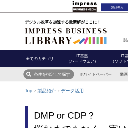
製品導入
デジタル改革を加速する最新解がここに！
IT基盤
IT
全てのカテゴリ
（ハードウェア）
（ソフト
ホワイトペーパー
動画
条件を指定して探す
Top
製品紹介
データ活用
DMP or CDP？