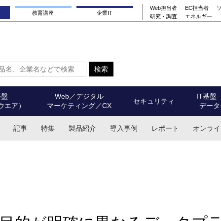
Web担当者
EC担当者
教育講座
企業IT
研究・調査
エネルギー
基盤
Web／デジタル
IT基盤
セキュリティ
ウエア）
マーケティング／CX
データ
記事
特集
製品紹介
導入事例
レポート
オンライ