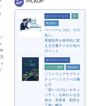
PICKUP
い
な
ホワイトペーパー
DX
製品紹介
ペーパーレスの、その
先へ。
い
業務効率を根本的に変
れ
える文書デジタル化の
a
ポイント
、活
ホワイトペーパー
をイ
システム開発
製品紹介
で
ソフトウェアサプライ
チェーンリスクへの備
え方
「追いつけないセキュ
リティ」を終わらせる
視点・具体策・勘所を
丁寧に解説