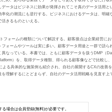
しデータはビジネスに効果が発揮されてこそ真のデータ活用と
効率化の潮流にも逆行する。ビジネスにおけるデータは、明確
で活きるものといえる。
ットフォームの種類について解説する。顧客接点は企業経営にお
トフォームやツールは実に多い。顧客データ用途と一群で語ら
異なっている。本書では、ともに顧客データを扱うDMP（Dat
er Data Platform）を、取得データ種類、得られる顧客像などで比較し
による具体的な施策例も紹介され、自社の展開するCXの改善
性を理解するにとどまらず、自社のデータ活用戦略を見直す上
。
する場合は会員登録(無料)が必要です。