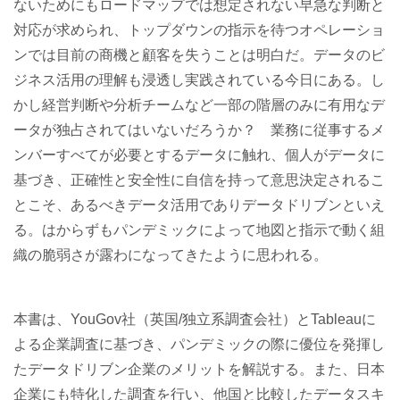
ないためにもロードマップでは想定されない早急な判断と
対応が求められ、トップダウンの指示を待つオペレーショ
ンでは目前の商機と顧客を失うことは明白だ。データのビ
ジネス活用の理解も浸透し実践されている今日にある。し
かし経営判断や分析チームなど一部の階層のみに有用なデ
ータが独占されてはいないだろうか？ 業務に従事するメ
ンバーすべてが必要とするデータに触れ、個人がデータに
基づき、正確性と安全性に自信を持って意思決定されるこ
とこそ、あるべきデータ活用でありデータドリブンといえ
る。はからずもパンデミックによって地図と指示で動く組
織の脆弱さが露わになってきたように思われる。
本書は、YouGov社（英国/独立系調査会社）とTableauに
よる企業調査に基づき、パンデミックの際に優位を発揮し
たデータドリブン企業のメリットを解説する。また、日本
企業にも特化した調査を行い、他国と比較したデータスキ