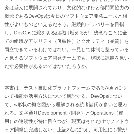
究は盛んに展開されており、文化的な移行と部門間協力の
概念であるDevOpsは今日のソフトウェア開発ニーズと相
性がよいものといえるだろう。継続的デリバリーを目指
し、DevOpsに舵を切る組織は増えるが、残念なことに全
ての組織がアジリティ（俊敏性）とクオリティ（品質）を
両立できているわけではない。一見して体制も整っている
と見えるソフトウェア開発チームでも、現状に課題を見い
だす必要性があるのではないだろうか。
本書は、テスト自動化プラットフォームであるAutifyにつ
いて機能や活用方法について解説する。DevOpsについ
て、∞形状の概念図から理解される読者諸氏が多いと思わ
れる。文字通りDevelopment（開発）とOperations（運
用）の連続性が特に目立つが、現実はそれだけでソフトウ
ェア開発は完結しない。上記2点に加え、可用性にも繋が