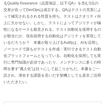
るQuality Assurance（品質保証、以下:QA）を含む3点の
交差が在ってDevOpsは成立する。QAはテストの充実によ
って補完されるされる性質を持ち、テストはクオリティ向
上に欠かせない。しかし、テストによってアジリティが犠
牲になるケースも散見される。テスト自動化を採用するの
が順当だが、現在採用する自動化はアジリティを実現して
いるだろうか？ 本書が取り上げるAutifyは、AIを活用し
ノーコードで誰もがテストを作成・実行できるテスト自動
化プラットフォームとなっている。自動化を採用しても実
行に専門知識が必須であったり、メンテナンスに多くの時
間を要す“属人化”は往々にして起こりがちだ。本書をご一
読され、潜在する課題を見いだす契機としても是非ご活用
いただきたい。