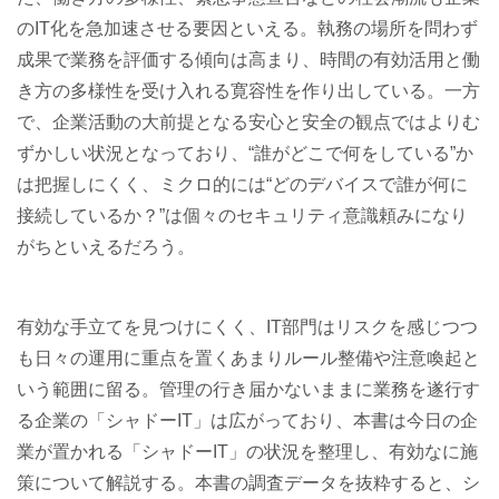
のIT化を急加速させる要因といえる。執務の場所を問わず
成果で業務を評価する傾向は高まり、時間の有効活用と働
き方の多様性を受け入れる寛容性を作り出している。一方
で、企業活動の大前提となる安心と安全の観点ではよりむ
ずかしい状況となっており、“誰がどこで何をしている”か
は把握しにくく、ミクロ的には“どのデバイスで誰が何に
接続しているか？”は個々のセキュリティ意識頼みになり
がちといえるだろう。
有効な手立てを見つけにくく、IT部門はリスクを感じつつ
も日々の運用に重点を置くあまりルール整備や注意喚起と
いう範囲に留る。管理の行き届かないままに業務を遂行す
る企業の「シャドーIT」は広がっており、本書は今日の企
業が置かれる「シャドーIT」の状況を整理し、有効なに施
策について解説する。本書の調査データを抜粋すると、シ