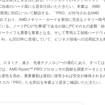
PC自体のハード面にも是非注目いただきたい。本書は、AMD
ネス環境に対応について解説する。「PRO」が付与されるAMD
想定されており、AMDメモリー・ガードを筆頭に完全なメモリー暗
いる。ノートPCが“仕事場”であるが故にPCそのもの盗難・紛
リーライフも重要な要素となる。そして専用人工知能ハードウ
en™ AI」も2023年に登場していて、ビジネス領域への活用拡大も
ィ、スタミナ、速さ、先進テクノロジーの適応にあり、すべては
AMD Ryzen™ PRO プロセッサの貢献を調査データとと
生産性を高め、重要書類は適切に保管されば安全が確保される
がビジネスの「PRO」たる所以を本書より是非ご確認いただきたい。