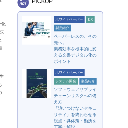
PICKUP
ホワイトペーパー
DX
号化
製品紹介
失
ペーパーレスの、その
ェ
先へ。
期
業務効率を根本的に変
える文書デジタル化の
ポイント
ホワイトペーパー
生
システム開発
製品紹介
も
ソフトウェアサプライ
の
チェーンリスクへの備
え方
「追いつけないセキュ
リティ」を終わらせる
視点・具体策・勘所を
丁寧に解説