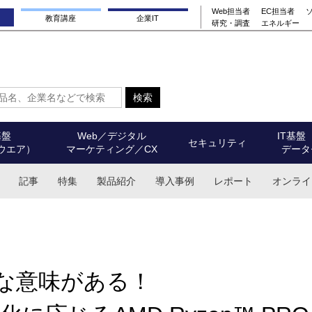
Web担当者
EC担当者
教育講座
企業IT
研究・調査
エネルギー
基盤
Web／デジタル
IT基盤
セキュリティ
ウエア）
マーケティング／CX
データ
記事
特集
製品紹介
導入事例
レポート
オンライ
きな意味がある！