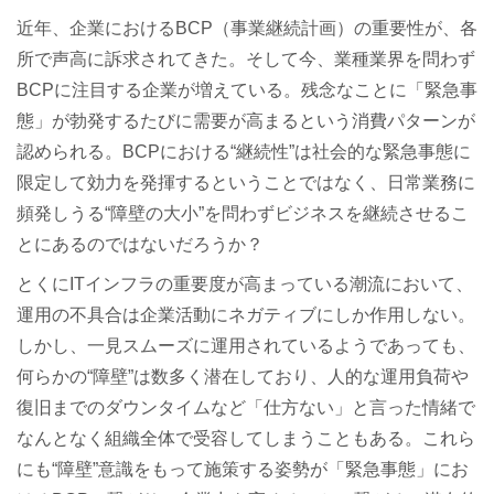
近年、企業におけるBCP（事業継続計画）の重要性が、各
所で声高に訴求されてきた。そして今、業種業界を問わず
BCPに注目する企業が増えている。残念なことに「緊急事
態」が勃発するたびに需要が高まるという消費パターンが
認められる。BCPにおける“継続性”は社会的な緊急事態に
限定して効力を発揮するということではなく、日常業務に
頻発しうる“障壁の大小”を問わずビジネスを継続させるこ
とにあるのではないだろうか？
とくにITインフラの重要度が高まっている潮流において、
運用の不具合は企業活動にネガティブにしか作用しない。
しかし、一見スムーズに運用されているようであっても、
何らかの“障壁”は数多く潜在しており、人的な運用負荷や
復旧までのダウンタイムなど「仕方ない」と言った情緒で
なんとなく組織全体で受容してしまうこともある。これら
にも“障壁”意識をもって施策する姿勢が「緊急事態」にお