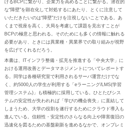
けるBCPに繋がり、企業力を高めることに繋がる。潜在的
な“障壁”を顕在化して対処するにあたり、とくに注意して
いただきたいのは“障壁”だけを注視しないことである。あ
くまで視座を高く、大局を考慮して課題を見出すことが
BCPの極意と思われる。そのためにも多くの情報に触れる
必要があり、ときには異業種・異業界での取り組みが視野
を広げてくれるだろう。
本書は、ITインフラ整備・拡充を推進する「中央大学」に
おける運用改善とデータマネジメントについてレポートす
る。同学は各種研究室で利用されるサーバ運営だけでな
く、約5000人の学生が利用する「eラーニング/LMS(学習
管理システム)」も積極的に採用している。ひとたびシス
テムの安定性が失われれば「学びの機会喪失」に直結して
しまうため、大学の役割を遂行するためにクラウド導入も
進んでいる。信頼性・安定性のさらなる向上や障害復旧の
迅速化を図るための基盤刷新を進めるなかで、オンプレミ