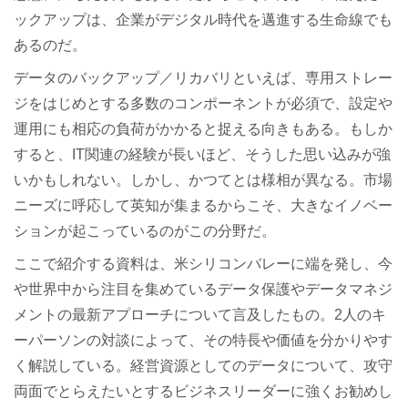
ックアップは、
企業がデジタル時代を邁進する生命線でも
あるのだ。
データのバックアップ／リカバリといえば、
専用ストレー
ジをはじめとする多数のコンポーネントが必須で、
設定や
運用にも相応の負荷がかかると捉える向きもある。
もしか
すると、IT関連の経験が長いほど、
そうした思い込みが強
いかもしれない。しかし、
かつてとは様相が異なる。
市場
ニーズに呼応して英知が集まるからこそ、
大きなイノベー
ションが起こっているのがこの分野だ。
ここで紹介する資料は、米シリコンバレーに端を発し、
今
や世界中から注目を集めているデータ保護やデータマネジ
メント
の最新アプローチについて言及したもの。
2人のキ
ーパーソンの対談によって、
その特長や価値を分かりやす
く解説している。
経営資源としてのデータについて、
攻守
両面でとらえたいとするビジネスリーダーに強くお勧めし