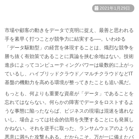
2021年1月29日
市場や顧客の動きをデータで克明に捉え、
最善と思われる
手を素早く打つことが競争力に結実する──。
いわゆる
「データ駆動型」の経営を体現することは、
熾烈な競争を
勝ち抜く有効策であることに異論を挟む余地はない。
技術
進歩によってコンピューティングパワーは級数的に上がっ
てい
るし、ハイブリッドクラウド／
マルチクラウドなどIT
基盤の機動力を高める環境が整ってきたこ
とも追い風だ。
もっとも、何よりも重要な資産が「データ」
であることを
忘れてはならない。
何らかの障害でデータをロストするよ
うな事態に陥ったならば、
ビジネスの現場は混迷を逃れな
いし、
場合よっては社会的信用を失墜することにも発展し
かねない。
それを逆手に取った、
ランサムウェアのような
悪意に満ちた攻撃もある。だからこそ、
万が一に備えたバ