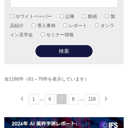
ホワイトペーパー
記事
動画
製
品紹介
導入事例
レポート
オンラ
イン見学会
セミナー情報
全1180件（61～70件を表示しています）
…
…
1
6
7
8
118