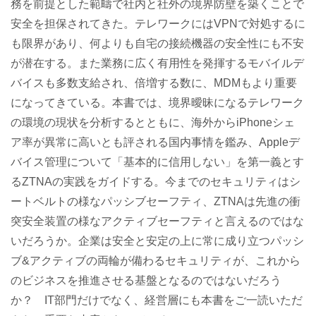
務を前提とした範疇で社内と社外の境界防壁を築くことで
安全を担保されてきた。テレワークにはVPNで対処するに
も限界があり、何よりも自宅の接続機器の安全性にも不安
が潜在する。また業務に広く有用性を発揮するモバイルデ
バイスも多数支給され、倍増する数に、MDMもより重要
になってきている。本書では、境界曖昧になるテレワーク
の環境の現状を分析するとともに、海外からiPhoneシェ
ア率が異常に高いとも評される国内事情を鑑み、Appleデ
バイス管理について「基本的に信用しない」を第一義とす
るZTNAの実践をガイドする。今までのセキュリティはシ
ートベルトの様なパッシブセーフティ、ZTNAは先進の衝
突安全装置の様なアクティブセーフティと言えるのではな
いだろうか。企業は安全と安定の上に常に成り立つパッシ
ブ&アクティブの両輪が備わるセキュリティが、これから
のビジネスを推進させる基盤となるのではないだろう
か？ IT部門だけでなく、経営層にも本書をご一読いただ