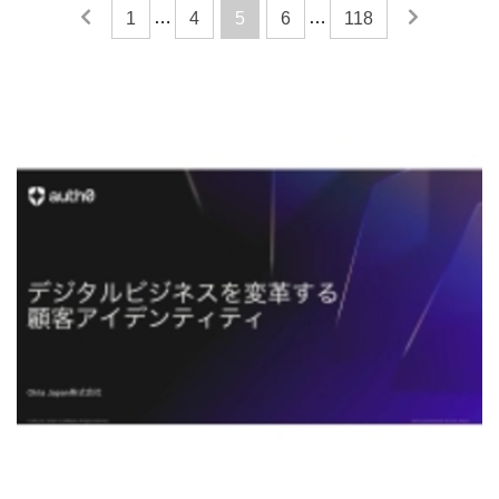
…
…
1
4
5
6
118