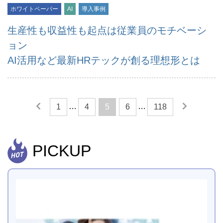
ホワイトペーパー
AI
導入事例
生産性も収益性も起点は従業員のモチベーシ
ョン
AI活用など最新HRテックが創る理想形とは
…
…
1
4
5
6
118
PICKUP