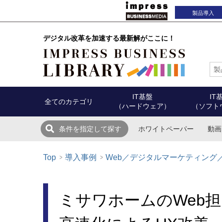
製品導入
デジタル改革を加速する最新解がここに！
IT基盤
IT
全てのカテゴリ
（ハードウェア）
（ソフト
ホワイトペーパー
動画
条件を指定して探す
Top
導入事例
Web／デジタルマーケティング／
ミサワホームのWeb