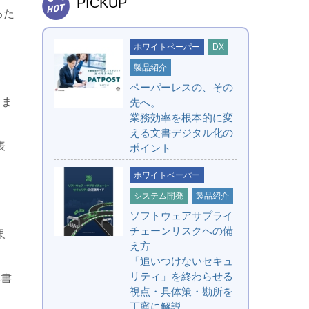
PICKUP
るた
ホワイトペーパー
DX
製品紹介
ペーパーレスの、その
しま
先へ。
業務効率を根本的に変
える文書デジタル化の
表
ポイント
ホワイトペーパー
」
システム開発
製品紹介
ソフトウェアサプライ
チェーンリスクへの備
果
え方
「追いつけないセキュ
リティ」を終わらせる
本書
視点・具体策・勘所を
丁寧に解説