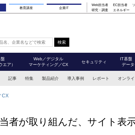
Web担当者
EC担当者
教育講座
企業IT
研究・調査
エネルギー
基盤
Web／デジタル
IT基盤
セキュリティ
ウエア）
マーケティング／CX
データ
記事
特集
製品紹介
導入事例
レポート
オンライ
CX
担当者が取り組んだ、サイト表