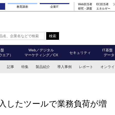
Web担当者
EC担当者
教育講座
企業IT
研究・調査
エネルギー
基盤
Web／デジタル
IT基盤
セキュリティ
ウエア）
マーケティング／CX
データ
記事
特集
製品紹介
導入事例
レポート
オンライ
入したツールで業務負荷が増