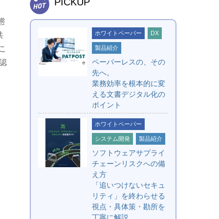
PICKUP
態
ホワイトペーパー
DX
共
こ
製品紹介
ペーパーレスの、その
認
先へ。
業務効率を根本的に変
える文書デジタル化の
ポイント
ホワイトペーパー
システム開発
製品紹介
ソフトウェアサプライ
チェーンリスクへの備
え方
「追いつけないセキュ
リティ」を終わらせる
視点・具体策・勘所を
丁寧に解説