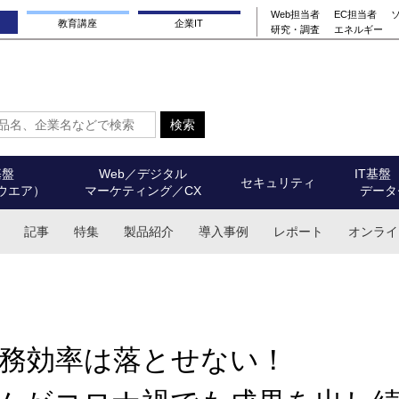
Web担当者
EC担当者
教育講座
企業IT
研究・調査
エネルギー
基盤
Web／デジタル
IT基盤
セキュリティ
ウエア）
マーケティング／CX
データ
記事
特集
製品紹介
導入事例
レポート
オンライ
務効率は落とせない！