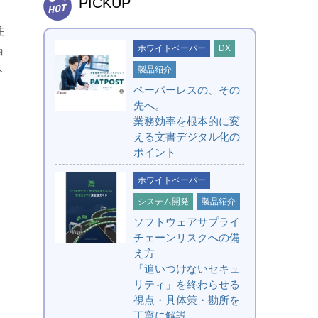
PICKUP
注
ホワイトペーパー
DX
ョ
ト
製品紹介
ペーパーレスの、その
先へ。
業務効率を根本的に変
える文書デジタル化の
ポイント
ホワイトペーパー
システム開発
製品紹介
ソフトウェアサプライ
チェーンリスクへの備
え方
「追いつけないセキュ
リティ」を終わらせる
視点・具体策・勘所を
丁寧に解説