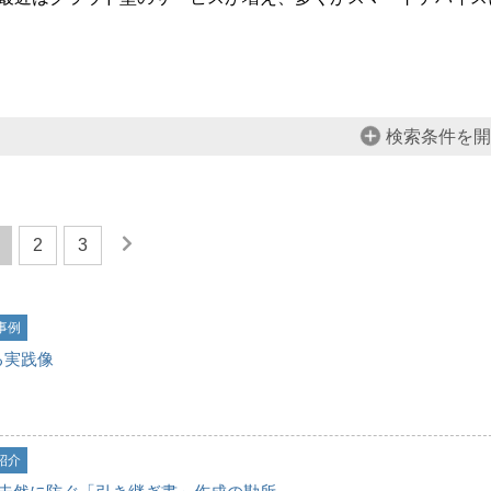
検索条件を開
2
3
事例
る実践像
！
紹介