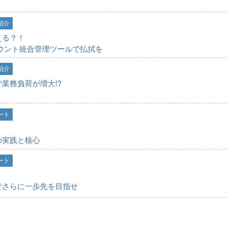
紹介
える？！
カウント統合管理ツールで払拭を
紹介
業務負荷が増大!?
ート
の実践と核心
ート
でさらに一歩先を目指せ