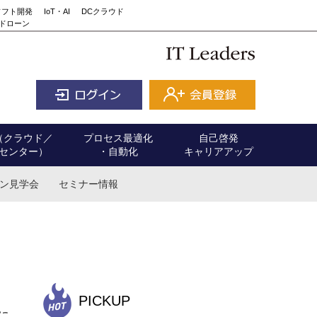
ソフト開発
IoT・AI
DCクラウド
ドローン
（クラウド／
プロセス最適化
自己啓発
センター）
・自動化
キャリアアップ
ン見学会
セミナー情報
PICKUP
に