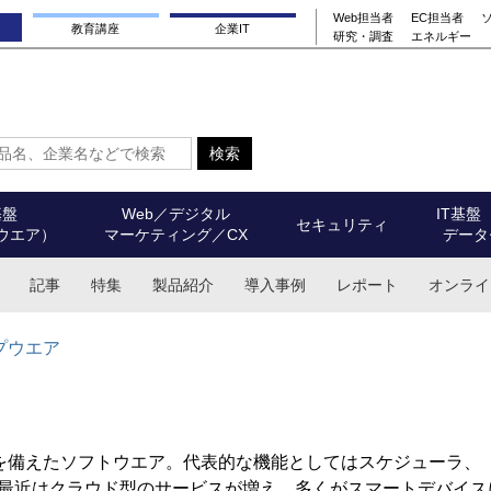
Web担当者
EC担当者
教育講座
企業IT
研究・調査
エネルギー
基盤
Web／デジタル
IT基盤
セキュリティ
ウエア）
マーケティング／CX
データ
記事
特集
製品紹介
導入事例
レポート
オンライ
プウエア
を備えたソフトウエア。代表的な機能としてはスケジューラ、
。最近はクラウド型のサービスが増え、多くがスマートデバイス