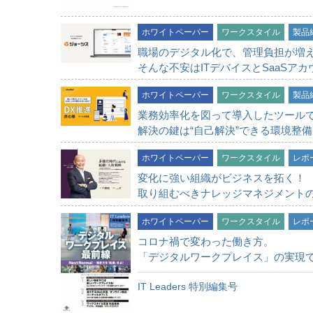
ホワイトペーパー
ワークスタイル
製品
職場のデジタル化で、管理負担が増
そんな不安はITデバイスとSaaSア
ホワイトペーパー
ワークスタイル
製品
業務効率化を図って導入したツールで
解決の鍵は“自己解決”できる環境整備
ホワイトペーパー
ワークスタイル
レポ
変化に強い組織がビジネスを拓く！
取り組むべきナレッジマネジメント
ホワイトペーパー
ワークスタイル
レポ
コロナ禍で変わった働き方。
「デジタルワークプレイス」の実現
IT Leaders 特別編集号