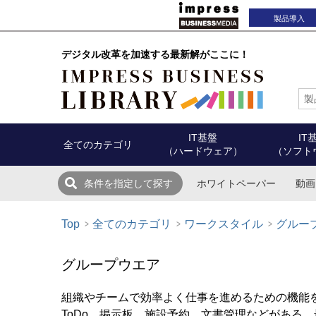
製品導入
デジタル改革を加速する最新解がここに！
IT基盤
IT
全てのカテゴリ
（ハードウェア）
（ソフト
ホワイトペーパー
動画
条件を指定して探す
Top
全てのカテゴリ
ワークスタイル
グルー
グループウエア
組織やチームで効率よく仕事を進めるための機能
ToDo、掲示板、施設予約、文書管理などがある