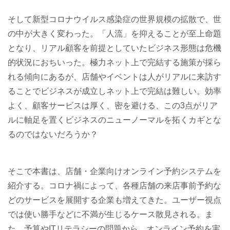
そして新型コロナウイルス感染症の世界規模の拡散で、世
の中が大きく変わった。「人流」を抑えることが至上命題
となり、リアル顧客を前提としていたビジネス形態は危機
的状況におちいった。極力ネット上で完結する施策が採ら
れる傾向にあるが、店舗やイベントは人がリアルに来訪す
ることでビジネスが成立しネット上で完結は難しい。効率
よく、顧客サービスは厚く、密を避ける、この3点がリア
ルに軸足を置くビジネスのニューノーマルを拓くカギとな
るのではないだろうか？
そこで本書は、店舗・企業向けオンライン予約システムを
紹介する。コロナ禍によって、各種店舗の来店事前予約な
どのサービスを展開する企業も増えてきた。ユーザー視点
では使い勝手などに不満が生じるケース散見される。ま
た、予算やITリテラシーの問題から、オンライン予約を実