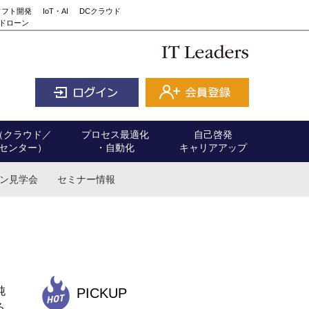
ソフト開発
IoT・AI
DCクラウド
ドローン
（クラウド／
プロセス最適化
自己啓発
センター）
・自動化
キャリアアップ
ン見学会
セミナー情報
純
PICKUP
る