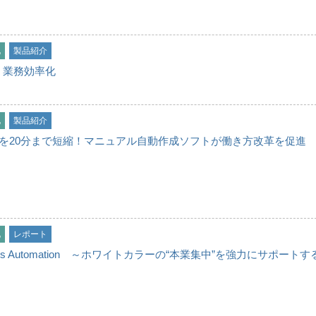
化
製品紹介
く業務効率化
化
製品紹介
成を20分まで短縮！マニュアル自動作成ソフトが働き方改革を促進
化
レポート
ess Automation ～ホワイトカラーの“本業集中”を強力にサポートす