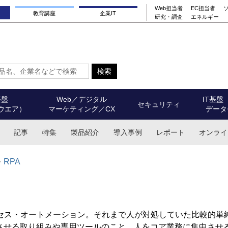
Web担当者
EC担当者
教育講座
企業IT
研究・調査
エネルギー
基盤
Web／デジタル
IT基盤
セキュリティ
ウエア）
マーケティング／CX
データ
記事
特集
製品紹介
導入事例
レポート
オンライ
RPA
ボティック・プロセス・オートメーション。それまで人が対処していた比較的単
させる取り組みや専用ツールのこと。人をコア業務に集中させ