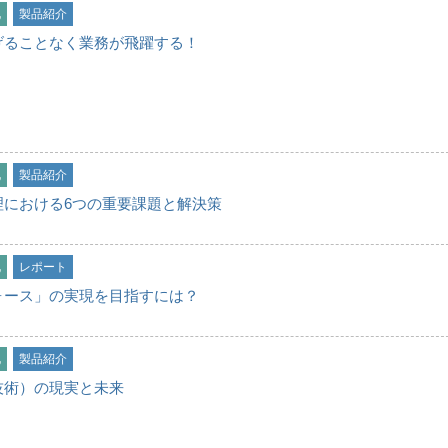
化
製品紹介
げることなく業務が飛躍する！
化
製品紹介
理における6つの重要課題と解決策
化
レポート
ォース」の実現を目指すには？
化
製品紹介
技術）の現実と未来