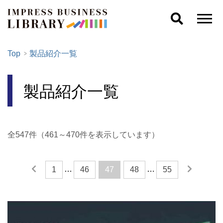
Top
製品紹介一覧
製品紹介一覧
全547件（461～470件を表示しています）
…
…
1
46
47
48
55